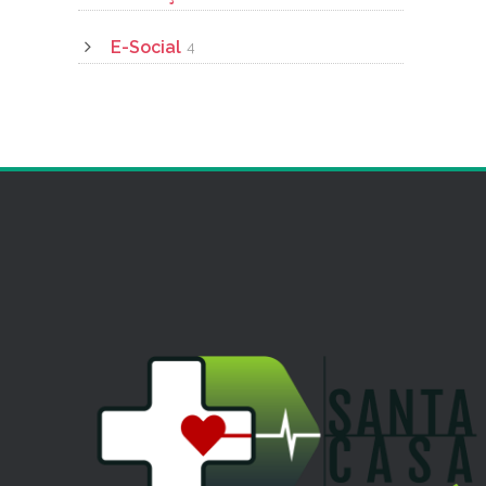
E-Social
4