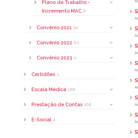
Plano de Trabalho -
Incremento MAC
S
8
Convênio 2021
30
S
Convênio 2022
60
S
Convênio 2023
0
S
Certidões
3
S
Escala Médica
268
S
Prestação de Contas
168
S
E-Social
4
S