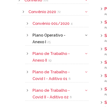
Convênio
162
P
Convênio 2020
72
S
Convênio 001/2020
4
Plano Operativo -
S
Anexo I
25
S
Plano de Trabalho -
Anexo II
19
S
Plano de Trabalho -
S
Covid I - Aditivo 01
8
S
Plano de Trabalho -
Covid II - Aditivo 02
8
S