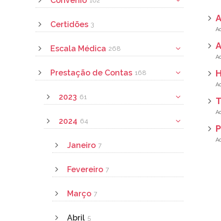
Convênio
162
Certidões
3
A
Escala Médica
268
Prestação de Contas
H
168
2023
61
T
2024
64
P
Janeiro
7
Fevereiro
7
Março
7
Abril
5