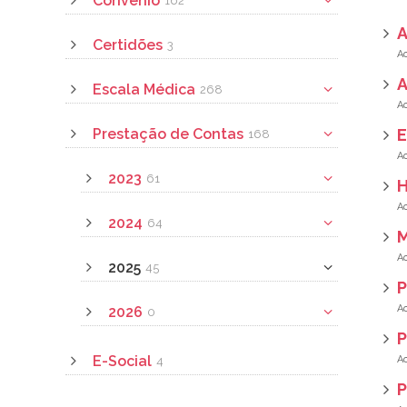
Convênio
162
Certidões
3
A
Escala Médica
268
Prestação de Contas
E
168
2023
61
H
2024
64
M
2025
45
P
2026
0
P
E-Social
4
P