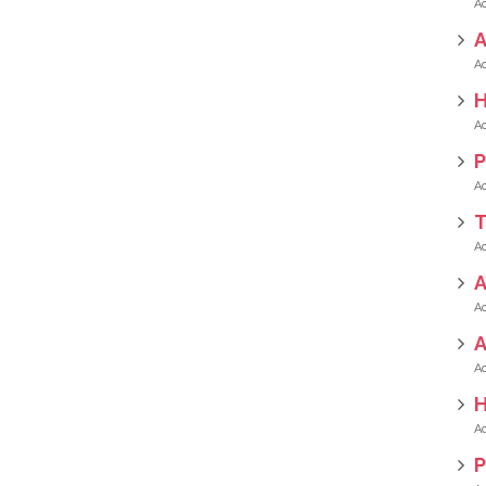
A
H
P
T
A
H
P