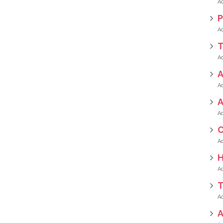
P
T
A
C
H
T