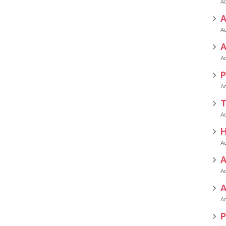
A
P
T
H
A
P