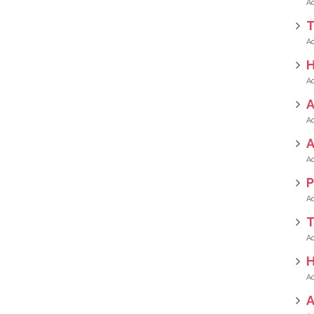
T
H
A
P
T
H