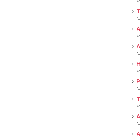
T
A
H
P
T
A