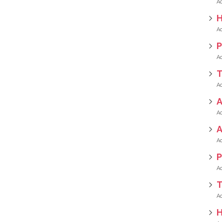
H
P
T
A
P
T
H