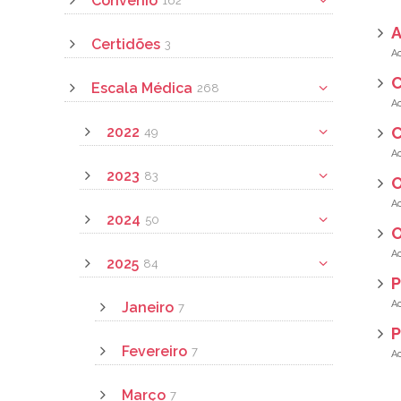
Convênio
162
A
Certidões
3
C
Escala Médica
268
2022
C
49
2023
83
O
2024
50
O
2025
84
P
Janeiro
7
P
Fevereiro
7
Março
7