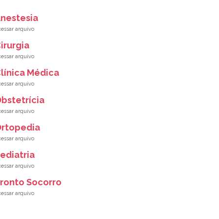
nestesia
irurgia
línica Médica
bstetrícia
rtopedia
ediatria
ronto Socorro